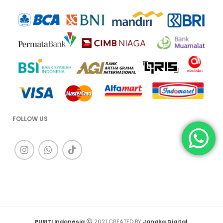
FOLLOW US
PURITI Indonesia
2021 CREATED BY
Jangka Digital
.